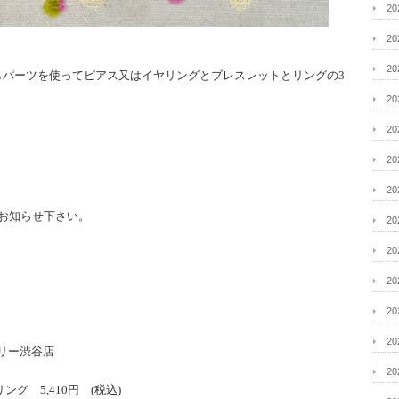
2
2
2
しパーツを使ってピアス又はイヤリングとブレスレットとリングの3
2
2
2
2
お知らせ下さい。
2
2
2
2
2
リー渋谷店
2
ング 5,410円 (税込)