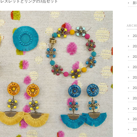
ブレスレットとリングの3点セット
新
ARCH
2
2
2
2
2
2
2
2
2
2