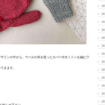
2
2
2
2
2
2
2
デザインの中から、ウールの糸を使ったカバー付きミトンを編むワ
2
いてきます。
2
2
2
2
2
お知らせ下さい。