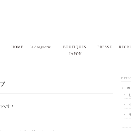
HOME
la droguerie …
BOUTIQUES…
PRESSE
RECR
JAPON
CATE
プ
B
ルです！
———————————————-