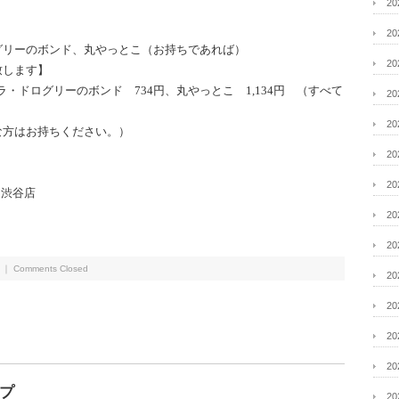
2
2
グリーのボンド、丸やっとこ（お持ちであれば）
2
致します】
ラ・ドログリーのボンド 734円、丸やっとこ 1,134円 （すべて
2
2
な方はお持ちください。）
2
2
7 渋谷店
2
2
｜
Comments Closed
2
2
2
2
プ
2