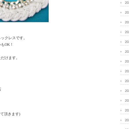
2
2
2
2
ネックレスです。
2
もOK！
2
ただけます。
2
2
2
店
2
2
2
て頂きます)
2