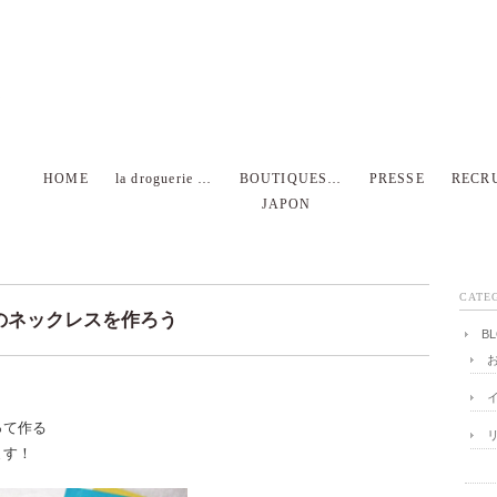
HOME
la droguerie …
BOUTIQUES…
PRESSE
RECR
JAPON
CATE
のネックレスを作ろう
B
って作る
ます！