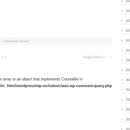
2
2
2
2
2
｜
Comments Closed
2
レット
“Jungle/Safari 1″…
＞
2
2
n array or an object that implements Countable in
2
ublic_html/wordpress/wp-includes/class-wp-comment-query.php
2
2
2
2
2