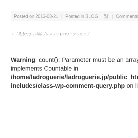
Posted on 2013-08-21 ｜ Posted in
BLOG 一覧
｜
Comments
＜
「毛糸だま」掲載ブレスレットのワークショップ
Warning
: count(): Parameter must be an array
implements Countable in
/home/ladroguerie/ladroguerie.jp/public_h
includes/class-wp-comment-query.php
on l