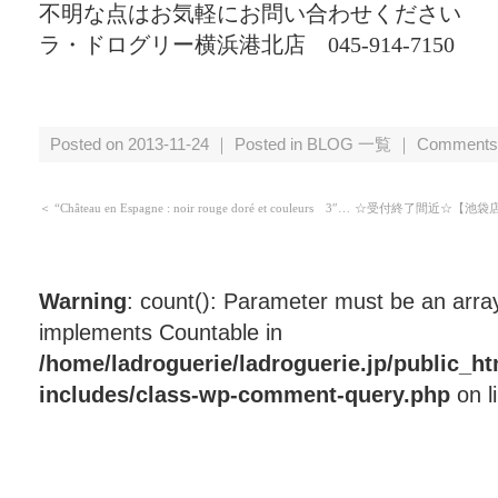
不明な点はお気軽にお問い合わせください
ラ・ドログリー横浜港北店 045-914-7150
Posted on 2013-11-24 ｜ Posted in
BLOG 一覧
｜
Comments
＜
“Château en Espagne : noir rouge doré et couleurs 3″…
☆受付終了間近☆【池袋店
Warning
: count(): Parameter must be an array
implements Countable in
/home/ladroguerie/ladroguerie.jp/public_h
includes/class-wp-comment-query.php
on l