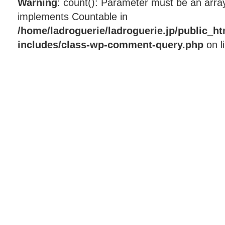
Warning
: count(): Parameter must be an array
implements Countable in
/home/ladroguerie/ladroguerie.jp/public_h
includes/class-wp-comment-query.php
on l