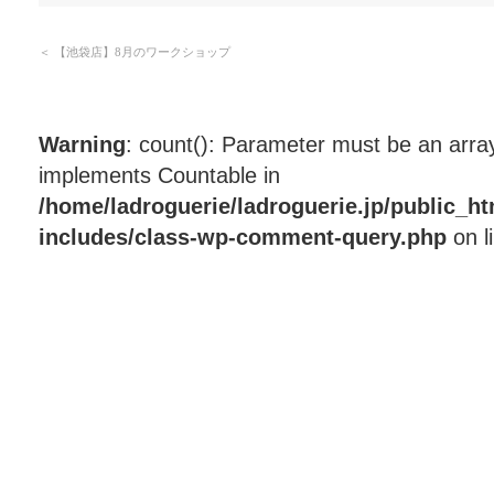
＜
【池袋店】8月のワークショップ
Warning
: count(): Parameter must be an array
implements Countable in
/home/ladroguerie/ladroguerie.jp/public_h
includes/class-wp-comment-query.php
on l