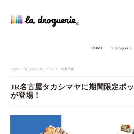
HOME
la droguerie
BLOG 一覧
,
お知らせ
,
イベント
,
新着情報
JR名古屋タカシマヤに期間限定ポ
が登場！