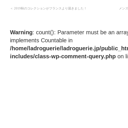
＜
2019秋のコレクションがフランスより届きました！
メンズ
Warning
: count(): Parameter must be an array
implements Countable in
/home/ladroguerie/ladroguerie.jp/public_h
includes/class-wp-comment-query.php
on l