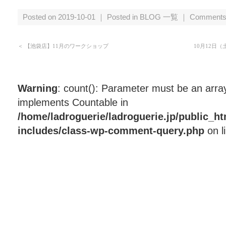
Posted on 2019-10-01 ｜ Posted in
BLOG 一覧
｜
Comments
＜
【池袋店】11月のワークショップ
10月12日
Warning
: count(): Parameter must be an array
implements Countable in
/home/ladroguerie/ladroguerie.jp/public_h
includes/class-wp-comment-query.php
on l